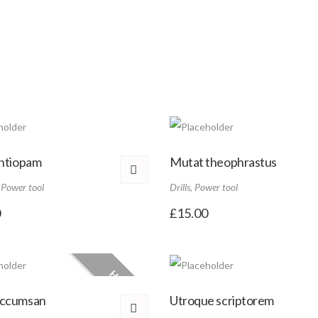
ssarbeiten
n- & Estricharbeiten
antiopam
Mutat theophrastus
,
Power tool
Drills
,
Power tool
0
£
15.00
HOT
accumsan
Utroque scriptorem