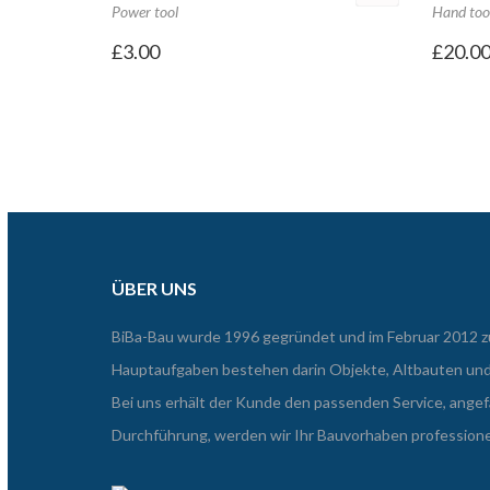
Power tool
Hand too
£
3.00
£
20.0
ÜBER UNS
BiBa-Bau wurde 1996 gegründet und im Februar 2012
Hauptaufgaben bestehen darin Objekte, Altbauten un
Bei uns erhält der Kunde den passenden Service, angef
Durchführung, werden wir Ihr Bauvorhaben professione