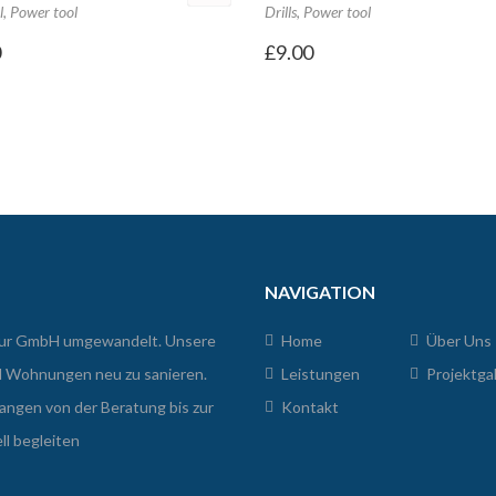
l
,
Power tool
Drills
,
Power tool
0
£
9.00
NAVIGATION
 zur GmbH umgewandelt. Unsere
Home
Über Uns
d Wohnungen neu zu sanieren.
Leistungen
Projektgal
angen von der Beratung bis zur
Kontakt
ll begleiten