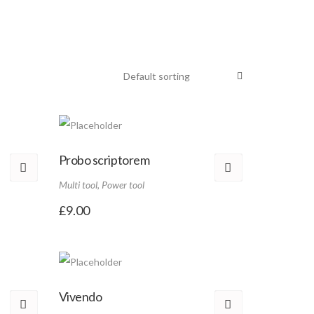
Probo scriptorem
Multi tool
,
Power tool
£
9.00
Vivendo