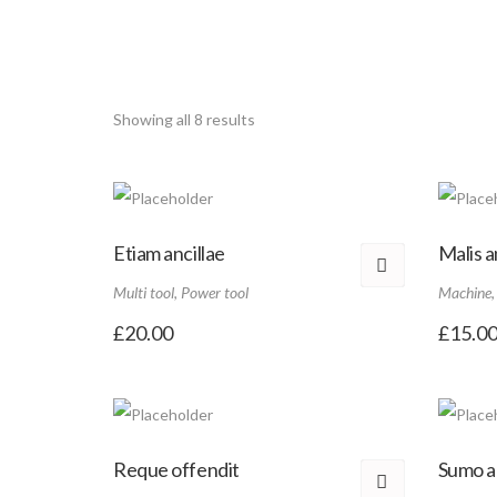
Malerarbeiten
Abri
Reinigung
Beto
Showing all 8 results
Etiam ancillae
Malis 
Multi tool
,
Power tool
Machine
£
20.00
£
15.0
Reque offendit
Sumo 