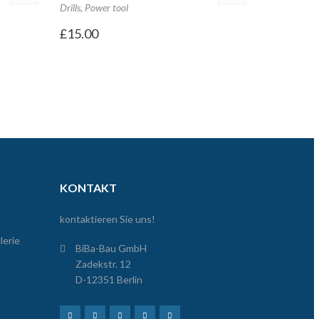
Drills
,
Power tool
£
15.00
KONTAKT
kontaktieren Sie uns!
lerie
BiBa-Bau GmbH
Zadekstr. 12
D-12351 Berlin