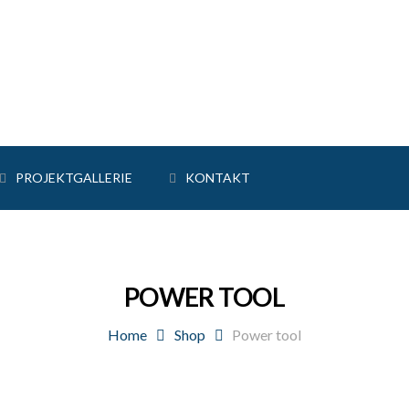
PROJEKTGALLERIE
KONTAKT
medämmarbeiten
in Arbeit
POWER TOOL
- & Fassadenarbeiten
Home
Shop
Power tool
tstofffenster & Fensterbau
- & Klempnerarbeiten