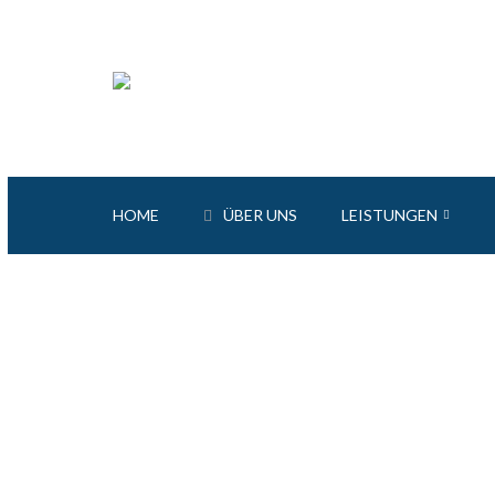
HOME
ÜBER UNS
LEISTUNGEN
Komplettsanierung
Wär
Fliesenverlegung
Putz
Trockenbau & Innenbau
Kuns
Fußbodenverlegung
Dach